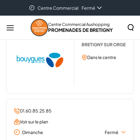
Centre Commercial
Fermé
Accueil
...
CLUB BOUYGUES TELECOM
Centre Commercial Aushopping
PROMENADES DE BRETIGNY
Menu
BOUYGUES
principal
Rechercher
BRETIGNY SUR ORGE
Lancer
sur
la
Dans le centre
le
recher
site
01.60.85.25.85
Voir sur le plan
Dimanche
Fermé