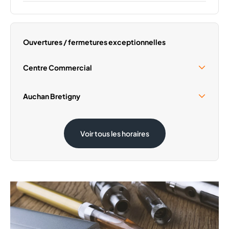
Lundi
09:30 - 20:00
Mardi
09:30 - 20:00
Mercredi
09:30 - 20:00
Ouvertures / fermetures exceptionnelles
Vendredi
09:30 - 20:00
Samedi
09:30 - 20:00
Centre Commercial
Dimanche
Fermé
Samedi 15 Août
09:30 - 19:00
Auchan Bretigny
Samedi 15 Août
08:30 - 20:00
Voir tous les horaires