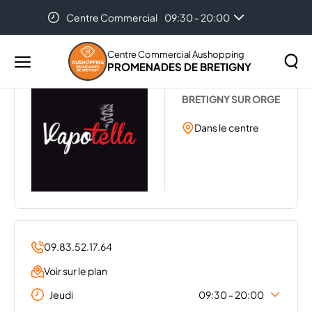
Centre Commercial
09:30 - 20:00
Accueil
...
VAPOTELLA
Centre Commercial Aushopping
PROMENADES DE BRETIGNY
Menu
VAPPOTELLA
principal
Rechercher
BRETIGNY SUR ORGE
Lancer
sur
la
Dans le centre
le
recher
site
09.83.52.17.64
Voir sur le plan
Jeudi
09:30 - 20:00