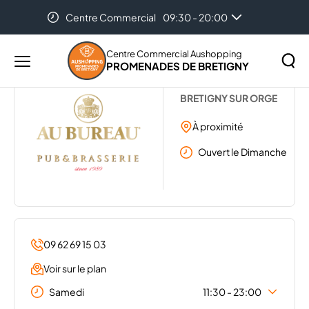
Centre Commercial
09:30 - 20:00
Accueil
...
AU BUREAU
Centre Commercial Aushopping
PROMENADES DE BRETIGNY
Menu
AU BUREAU
principal
Rechercher
BRETIGNY SUR ORGE
Lancer
sur
la
À proximité
le
recher
site
Ouvert le Dimanche
09 62 69 15 03
Voir sur le plan
Samedi
11:30 - 23:00