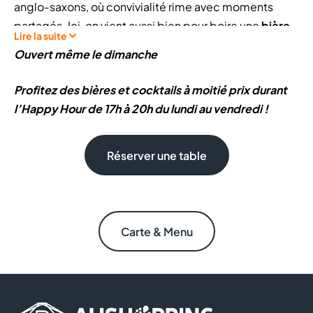
anglo‑saxons, où convivialité rime avec moments
partagés. Ici, on vient aussi bien pour boire une
bière,
Lire la suite
grignoter, déjeuner ou dîner,
dans une atmosphère
Ouvert même le dimanche
chaleureuse et animée.
Profitez des bières et cocktails à moitié prix durant
Entrez dans l’univers des
Pubs anglais
et découvrez la
l’Happy Hour de 17h à 20h du lundi au vendredi !
cuisine Au Bureau :
conviviale, généreuse et
gourmande
. La carte est pensée pour s’adapter à tous
Réserver une table
les moments de la journée, avec des plats
accessibles et des recettes faciles à partager entre
amis ou en famille.
En restaurant, retrouvez notamment :
Carte & Menu
Des
burgers gourmands
, plats
brasserie
et
recettes généreuses
Des options pour
grignoter ou partager
: finger